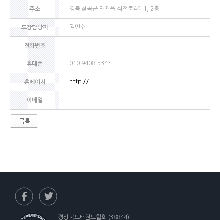
경북 칠곡군 왜관읍 석전로4길 1, 2층
주소
김민수
도장담당자
전화번호
010-9408-5343
휴대폰
http://
홈페이지
이메일
경상북도태권도협회 (38844)